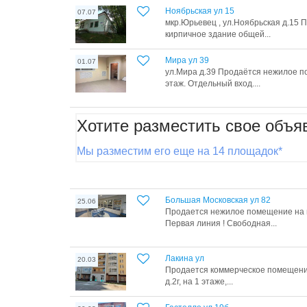
Ноябрьская ул 15
07.07
мкр.Юрьевец , ул.Ноябрьская д.15
кирпичное здание общей...
Мира ул 39
01.07
ул.Мира д.39 Продаётся нежилое п
этаж. Отдельный вход....
Хотите разместить свое объя
Мы разместим его еще на 14 площадок*
Большая Московская ул 82
25.06
Продается нежилое помещение на 
Первая линия ! Свободная...
Лакина ул
20.03
Продaетcя коммерчеcкоe помещeниe
д.2г, на 1 этаже,...