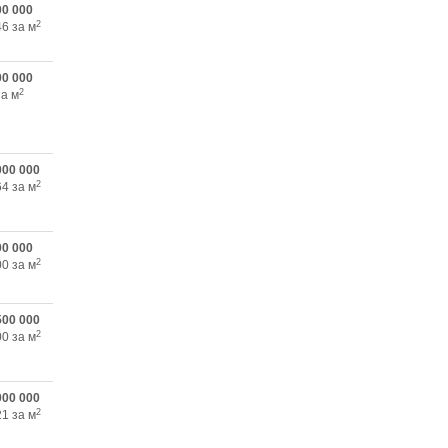
00 000
2
46 за м
00 000
2
за м
000 000
2
64 за м
00 000
2
00 за м
500 000
2
00 за м
000 000
2
21 за м