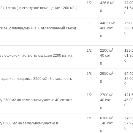
2
1/2
426.8 м
22 0
( 1 этаж ) и складское помещение - 260 м2 (
51 5
0
0
2
1
44037 м
25 0
се М12 площадью 4Га. Согласованный съезд
400 сот.
568 
0
0
2
1/2
2200 м
135 
с офисной частью, площадью 2200 м2, на
40 сот.
61 3
0
0
2
1/3
2950 м
94 4
здание площадью 2950 м2 , 3 этажа, есть
32 0
0
0
2
1/2
2700 м
121 
 2700м2 на земельном участке 40 соток в
40 сот.
45 0
0
0
2
1/1
6388 м
370 
 6388 м2 на земельном участке в
140 сот.
57 9
0
0