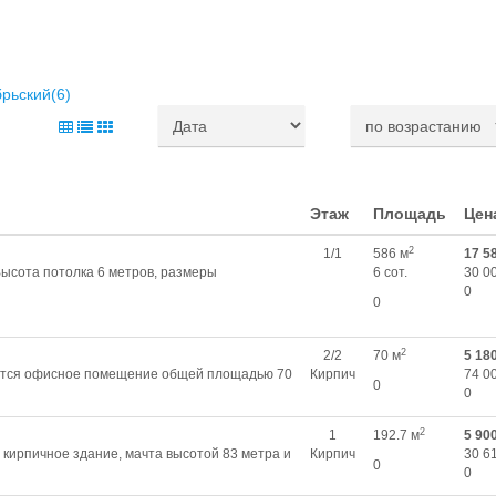
рьский(6)
Этаж
Площадь
Цен
2
1/1
586 м
17 5
ысота потолка 6 метров, размеры
6 сот.
30 0
0
0
2
2/2
70 м
5 18
аётся офисное помещение общей площадью 70
Кирпич
74 0
0
0
2
1
192.7 м
5 90
кирпичное здание, мачта высотой 83 метра и
Кирпич
30 6
0
0