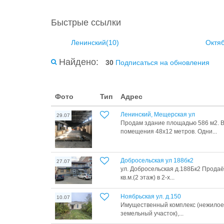
Быстрые ссылки
Ленинский(10)
Октяб
Найдено:
30
Подписаться на обновления
Фото
Тип
Адрес
Ленинский, Мещерская ул
29.07
Продам здание площадью 586 м2. В
помещения 48х12 метров. Одни...
Добросельская ул 188бк2
27.07
ул. Добросельская д.188Бк2 Прод
кв.м.(2 этаж) в 2-х...
Ноябрьская ул. д.150
10.07
Имущественный комплекс (нежилое 
земельный участок),...