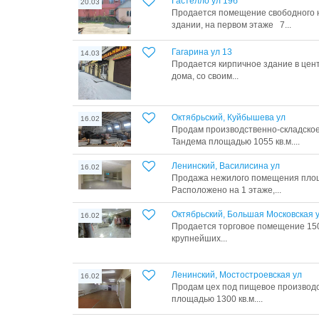
Гастелло ул 19б
20.03
Продается помещение свободного на
здании, на первом этаже 7...
Гагарина ул 13
14.03
Продается кирпичное здание в центр
дома, со своим...
Октябрьский, Куйбышева ул
16.02
Продам производственно-складско
Тандема площадью 1055 кв.м....
Ленинский, Василисина ул
16.02
Продажа нежилого помещения площа
Расположено на 1 этаже,...
Октябрьский, Большая Московская 
16.02
Продается торговое помещение 150 к
крупнейших...
Ленинский, Мостостроевская ул
16.02
Продам цех под пищевое производс
площадью 1300 кв.м....