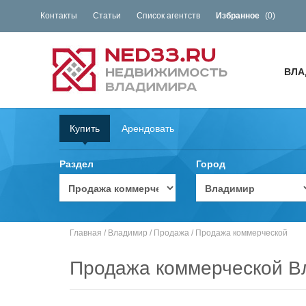
Контакты
Статьи
Список агентств
Избранное
(
0
)
ВЛА
Купить
Арендовать
Раздел
Город
Главная
/
Владимир
/
Продажа
/
Продажа коммерческой
Продажа коммерческой В