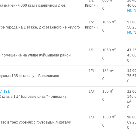
1/2
660 м
26 4
значения 660 кв.м в кирпичном 2 -эт.
Кирпич
40 0
0
ИС "
2
1/2
1055 м
53 0
е города на 1 этаже, 2 -х этажного не жилого
Кирпич
50 2
0
ИС "
2
1/1
1050 м
47 2
е помещение на улице Куйбышева район
45 0
0
0
2
1/5
185 м
14 0
дью 185 кв.м. на ул. Василисина.
75 6
0
0
2
ул 19а
1/3
150 м
22 0
в.м. в ТЦ "Торговые ряды" - одном из
146 
0
2
м
0
2
1/3
1300 м
90 0
тво в трех уровнях с грузовыми лифтами
69 2
0
0