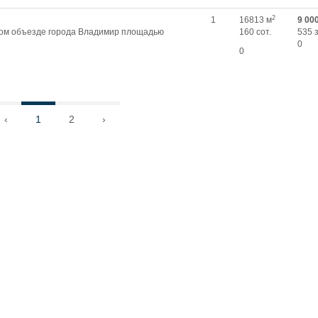
2
1
16813 м
9 00
ом объезде города Владимир площадью
160 сот.
535 
0
0
‹
1
2
›