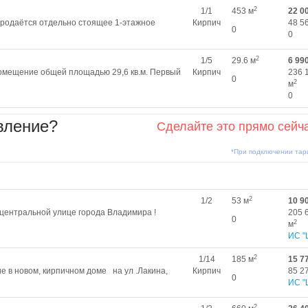
2
1/1
453 м
22 0
 Продаётся отдельно стоящее 1-этажное
Кирпич
48 5
0
0
2
1/5
29.6 м
6 99
омещение общей площадью 29,6 кв.м. Первый
Кирпич
236 
0
2
м
0
вление?
Сделайте это прямо сейч
*При подключении та
2
1/2
53 м
10 9
центральной улице города Владимира !
205 
0
2
м
ИС "
2
1/14
185 м
15 7
 в новом, кирпичном доме на ул .Лакина,
Кирпич
85 2
0
ИС "
2