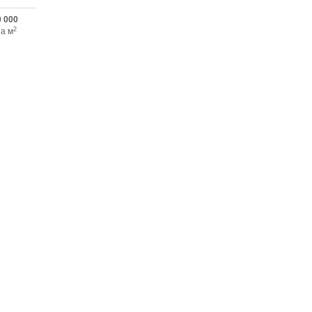
0 000
2
за м