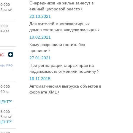
Очередников на жилье занесут в
00 000
единый цифровой реестр
2
65 за м
20.10.2021
Для жителей многоквартирных
0 000
домов составили «кодекс жильца»
149 за
19.02.2021
Кому разрешили гостить без
прописки
ас
27.01.2021
При регистрации старых прав на
рифа PRO
недвижимость отменили пошлину
16.11.2015
Автоматическая выгрузка объектов в
00 000
660 за
формате XML
ЦЕНТР"
76 000
2
76 за м
ЦЕНТР"