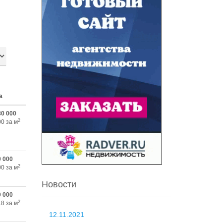
а
80 000
2
00 за м
0 000
2
00 за м
Новости
0 000
2
18 за м
12.11.2021