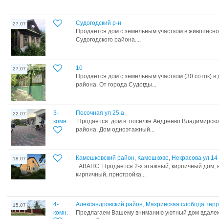
Судогодский р-н
27.07
Продается дом с земельным участком в живописно
Судогодского района....
10
27.07
Продается дом с земельным участком (30 соток) в
района. От города Судогды...
3-
Песочная ул 25 а
22.07
комн.
Продаётся дом в посёлке Андреево Владимирской
района. Дом одноэтажный...
Камешковский район, Камешково, Некрасова ул 14
18.07
АВАНС. Продается 2-х этажный, кирпичный дом, в
кирпичный, пристройка...
4-
Александровский район, Махринская слобода терр
15.07
комн.
Предлагаем Вашему вниманию уютный дом вдалеке