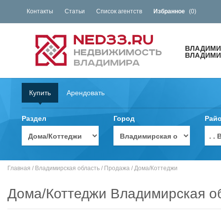
Контакты
Статьи
Список агентств
Избранное
(
0
)
ВЛАДИМИ
ВЛАДИМИ
Купить
Арендовать
Раздел
Город
Рай
. 
Главная
/
Владимирская область
/
Продажа
/
Дома/Коттеджи
Дома/Коттеджи Владимирская о