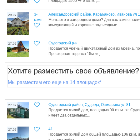
площадью 1500 +/- 8 кв. м. ,...
3-
Александровский район, Карабаново, Иванова ул 
29.07
комн.
Мечтаете о загородном доме? Для вас важно нал
коммуникаций и хорошие подъездные...
Судогодский р-н
27.07
Продается уютный двухэтажный дом из бревна, по
Просторная терраса 15м.кв.,...
Хотите разместить свое объявление?
Мы разместим его еще на 14 площадок*
Судогодский район, Судогда, Ошмарина ул 81
27.07
Продается жилой дом, площадью 90 кв. м. в г. Суд
имеет два отдельных...
41
27.07
Продается жилой дом общей площадью 106 кв.м. из 
и пристройка...