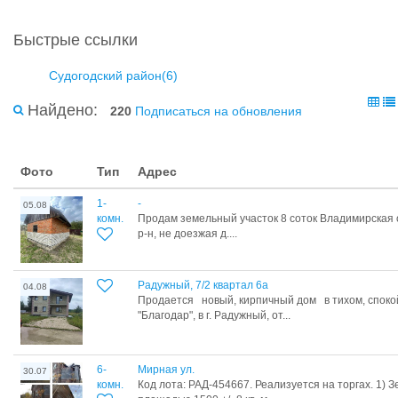
Быстрые ссылки
Судогодский район(6)
Найдено:
220
Подписаться на обновления
Фото
Тип
Адрес
1-
-
05.08
комн.
Продам земельный участок 8 соток Владимирская 
р-н, не доезжая д....
Радужный, 7/2 квартал 6а
04.08
Продается новый, кирпичный дом в тихом, споко
"Благодар", в г. Радужный, от...
6-
Мирная ул.
30.07
комн.
Код лота: РАД-454667. Реализуется на торгах. 1) 