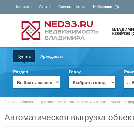
Контакты
Статьи
Список агентств
Избранное
(
0
)
ВЛАДИМИ
КОВРОВ (
Купить
Арендовать
Раздел
Город
Рай
. 
Главная
/
Новости недвижимости
/
Автоматическая выгрузка объектов в ф
Автоматическая выгрузка объек