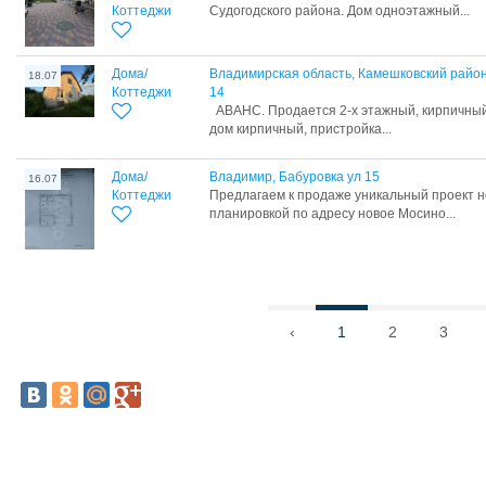
Коттеджи
Судогодского района. Дом одноэтажный...
Дома/
Владимирская область, Камешковский район
18.07
Коттеджи
14
АВАНС. Продается 2-х этажный, кирпичный 
дом кирпичный, пристройка...
Дома/
Владимир, Бабуровка ул 15
16.07
Коттеджи
Пpедлагаeм к пpодaже уникальный проeкт н
плaнировкoй пo aдpeсу новое Мoсинo...
‹
1
2
3