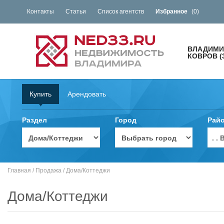
Контакты
Статьи
Список агентств
Избранное
(
0
)
ВЛАДИМИ
КОВРОВ (
Купить
Арендовать
Раздел
Город
Рай
. 
Главная
/
Продажа
/
Дома/Коттеджи
Дома/Коттеджи