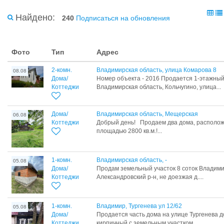
Найдено:
240
Подписаться на обновления
Фото
Тип
Адрес
2-комн.
Владимирская область, улица Комарова 8
08.08
Дома/
Номер объекта - 2016 Продается 1-этажный
Коттеджи
Владимирская область, Кольчугино, улица...
Дома/
Владимирская область, Мещерская
06.08
Коттеджи
Добрый день! Продаем два дома, располож
площадью 2800 кв.м.!...
1-комн.
Владимирская область, -
05.08
Дома/
Продам земельный участок 8 соток Владими
Коттеджи
Александровский р-н, не доезжая д....
1-комн.
Владимир, Тургенева ул 12/62
05.08
Дома/
Продается часть дома на улице Тургенева д
Коттеджи
кирпичный с земельным участком...