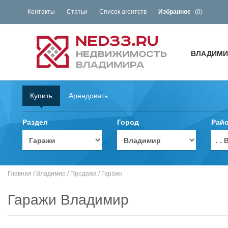
Контакты
Статьи
Список агентств
Избранное
(
0
)
ВЛАДИМИ
Купить
Арендовать
Раздел
Город
Рай
. 
Главная
/
Владимир
/
Продажа
/
Гаражи
Гаражи Владимир