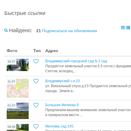
Быстрые ссылки
Найдено:
21
Подписаться на обновления
Фото
Тип
Адрес
Владимирский городской сад N 2 сад
30.07
Продaётся земельный участок 5.5 соток с фунда
Септик, колодец,...
Владимирский с-к 23
11.07
ул. Вокзальный спуск д.23 Продается земельный у
города. Земля в...
Большая Филинка 8
01.07
Предлагаем вашему вниманию земельный участок
и прекрасном месте....
Миловка сад 145
08.06