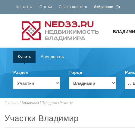
Контакты
Статьи
Список агентств
Избранное
(
0
)
ВЛАДИМИ
Купить
Арендовать
Раздел
Город
Рай
. 
Главная
/
Владимир
/
Продажа
/
Участки
Участки Владимир