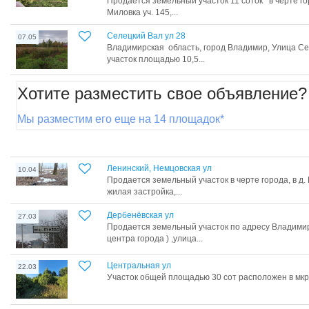
Продается земельный участок 11 соток в черте гор
Миловка уч. 145,...
Селецкий Вал ул 28
07.05
Владимирская область, город Владимир, Улица Сел
участок площадью 10,5...
Хотите разместить свое объявление?
Мы разместим его еще на 14 площадок*
Ленинский, Немцовская ул
10.04
Продается земельный участок в черте города, в д. 
жилая застройка,...
Дербенёвская ул
27.03
Продается земельный участок по адресу Владимир
центра города ) ,улица...
Центральная ул
22.03
Участок общей площадью 30 сот расположен в мкр-н