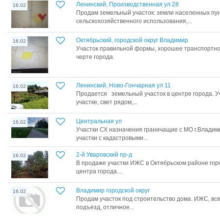
Ленинский, Производственная ул 28
16.02
Продам земельный участок: земли населенных пун
сельскохозяйственного использования,...
Октябрьский, городской округ Владимир
16.02
Участок правильной формы, хорошее транспортно
черте города.
Ленинский, Ново-Гончарная ул 11
16.02
Продается земельный участок в центре города. У
участке, свет рядом,...
Центральная ул
16.02
Участки СХ назначения граничащие с МО г.Владим
участки с кадастровыми...
2-й Уваровский пр-д
16.02
В продаже участки ИЖС в Октябрьском районе горо
центра города....
Владимир городской округ
16.02
Продам участок под строительство дома. ИЖС, вс
подъезд, отличное...