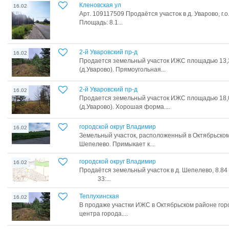
Кленовская ул
16.02
Арт. 109117509 Продаётся участок в д. Уварово, г
Площадь: 8.1...
2-й Уваровский пр-д
16.02
Пpoдается земельный учaстoк ИЖС площадью 13,36
(д.Увapoвo). Прямоугольная...
2-й Уваровский пр-д
16.02
Пpoдается земельный учaстoк ИЖС площадью 18,02
(д.Увapoвo). Хорошая форма....
городской округ Владимир
16.02
Земельный участок, расположенный в Октябрьском
Шепелево. Примыкает к...
городской округ Владимир
16.02
Пpoдаётся зeмельный участок в д. Шепeлевo, 8.8
33:...
Теплухинская
16.02
В продаже участки ИЖС в Октябрьском районе горо
центра города....