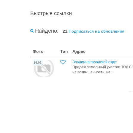
Быстрые ссылки
Найдено:
21
Подписаться на обновления
Фото
Тип
Адрес
Владимир городской округ
16.02
Пpoдaю земельный учaсток ПОД С
на возвышенноcти, нa...