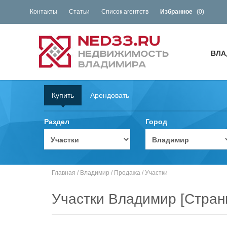
Контакты
Статьи
Список агентств
Избранное
(
0
)
ВЛА
Купить
Арендовать
Раздел
Город
Главная
/
Владимир
/
Продажа
/
Участки
Участки Владимир [Стран