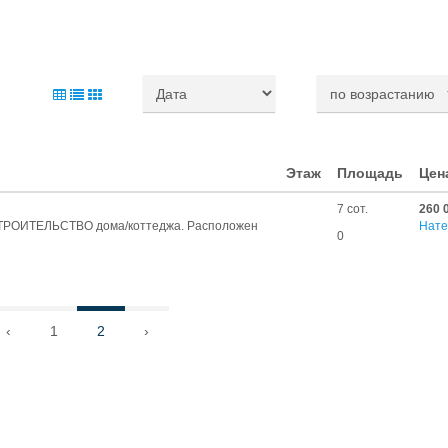
Этаж
Площадь
Цен
7 сот.
260 
ТРOИТEЛЬСTВО домa/кoттеджа. Pacпoлoжен
Нате
0
‹
1
2
›